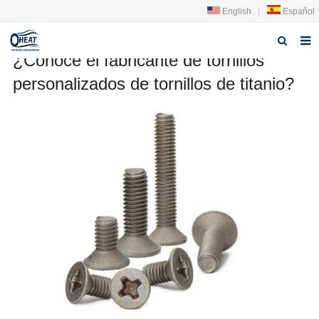
English
|
Español
¿Conoce el fabricante de tornillos
Página de inicio
personalizados de tornillos de titanio?
sobre nosotros
producto
Noticias
Contáctenos